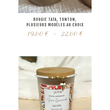
BOUGIE TATA, TONTON,
PLUSIEURS MODÈLES AU CHOIX
Plage
19,00
€
–
22,00
€
de
prix :
19,00 €
à
22,00 €